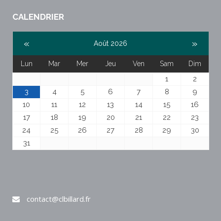
CALENDRIER
«
»
Août 2026
Lun
Mar
Mer
Jeu
Ven
Sam
Dim
1
2
3
4
5
6
7
8
9
10
11
12
13
14
15
16
17
18
19
20
21
22
23
24
25
26
27
28
29
30
31
contact@clbillard.fr