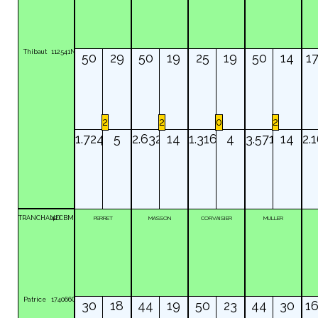
Thibaut
112541N
50
29
50
19
25
19
50
14
1
2
2
0
2
1.724
5
2.632
14
1.316
4
3.571
14
2.
TRANCHAND
42
CBM
PERRET
MASSON
CORVAISIER
MULLER
Patrice
174066C
30
18
44
19
50
23
44
30
1