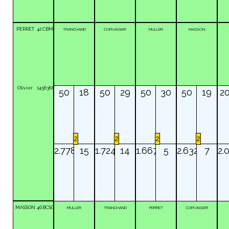
PERRET
42
CBM
TRANCHAND
CORVAISIER
MULLER
MASSON
Olivier
145636K
50
18
50
29
50
30
50
19
2
2
2
2
2
2.778
15
1.724
14
1.667
5
2.632
7
2.
MASSON
46
BCSG
MULLER
TRANCHAND
PERRET
CORVAISIER