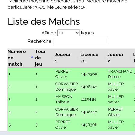
Meilleure moyenne générale : 2.160
Meilleure moyenne
particulière : 3.571
Meilleure série : 15
Liste des Matchs
Affiche
lignes
Recherche
Numéro
Tour
Joueur
Licence
Joueur
de
de
1
J1
2
match
jeu
PERRET
TRANCHAND
1
1
145636K
Olivier
Patrice
CORVAISIER
MULLER
2
1
140814Y
Dominique
xavier
MASSON
MULLER
3
2
112541N
Thibaut
xavier
CORVAISIER
PERRET
4
2
140814Y
Dominique
Olivier
PERRET
MULLER
5
3
145636K
Olivier
xavier
MASSON
TRANCHAND