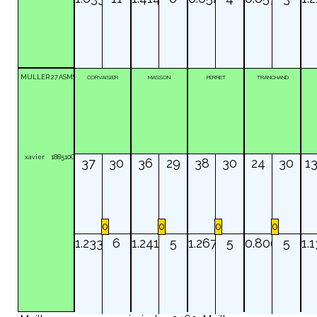
MULLER
27
ASMSE
CORVAISIER
MASSON
PERRET
TRANCHAND
xavier
188510C
37
30
36
29
38
30
24
30
1
0
0
0
0
1.233
6
1.241
5
1.267
5
0.800
5
1.