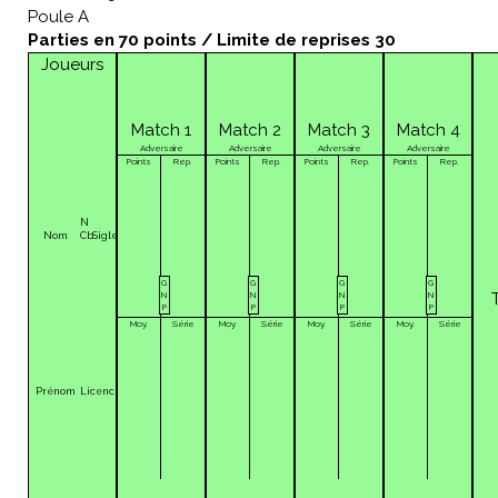
Poule A
Parties en 70 points / Limite de reprises 30
Joueurs
Match 1
Match 2
Match 3
Match 4
Adversaire
Adversaire
Adversaire
Adversaire
Points
Rep.
Points
Rep.
Points
Rep.
Points
Rep.
N
Nom
Cb
Sigle
G
G
G
G
N
N
N
N
P
P
P
P
Moy.
Série
Moy.
Série
Moy.
Série
Moy.
Série
Prénom
Licence