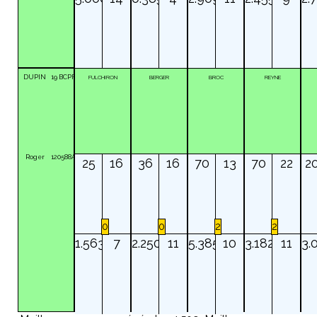
DUPIN
19
BCPF
FULCHIRON
BERGER
BROC
REYNE
Roger
120588A
25
16
36
16
70
13
70
22
2
0
0
2
2
1.563
7
2.250
11
5.385
10
3.182
11
3.