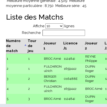
Meilleure moyenne générale : 4.509
Meilleure
moyenne particulière : 8.750
Meilleure série : 45
Liste des Matchs
Affiche
lignes
Recherche
Numéro
Tour
Joueur
Licence
Joueur
L
de
de
1
J1
2
J
match
jeu
REYNE
1
1
BROC Aimé
112484i
1
Philippe
FULCHIRON
DUPIN
2
1
165944z
1
ulrich
Roger
BERGER
DUPIN
3
2
016488E
1
Christian
Roger
FULCHIRON
4
2
165944z
BROC Aimé
1
ulrich
DUPIN
5
3
BROC Aimé
112484i
1
Roger
BERGER
REYNE