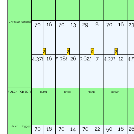
Christian
016488E
70
16
70
13
29
8
70
16
2
2
2
0
2
4.375
16
5.385
26
3.625
7
4.375
12
4.
FULCHIRON
19
BCPF
DUPIN
BROC
REYNE
BERGER
ulrich
165944z
70
16
70
14
70
22
50
16
2