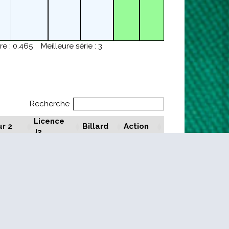
re : 0.465
Meilleure série : 3
Recherche
Licence
r 2
Billard
Action
J2
CHAND
174066C
e
SO
015996G
is
SO
015996G
is
IBER
121543T