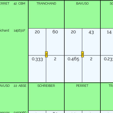
ERRET
42
CBM
TRANCHAND
BAVUSO
S
ichard
145631F
20
60
20
43
14
2
2
0.333
2
0.465
2
0.23
AVUSO
22
ABSE
SCHREIBER
PERRET
T
rançois
015996G