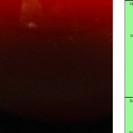
P
R
B
F