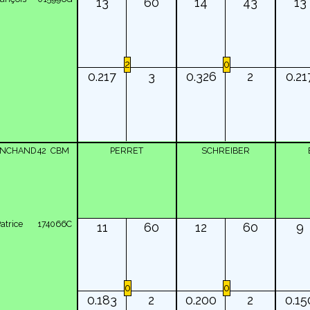
13
60
14
43
13
2
0
0.217
3
0.326
2
0.21
ANCHAND
42
CBM
PERRET
SCHREIBER
atrice
174066C
11
60
12
60
9
0
0
0.183
2
0.200
2
0.15