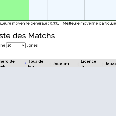
illeure moyenne générale : 0.331
Meilleure moyenne particuliè
iste des Matchs
iche
lignes
éro de
Tour de
Licence
Joueur 1
Joueu
tch
jeu
J1
TRAN
1
PERRET Richard
145631F
Patric
SCHREIBER
BAVU
1
121543T
Robert
Franço
BAVU
2
PERRET Richard
145631F
Franço
TRANCHAND
SCHRE
2
174066C
Patrice
Robert