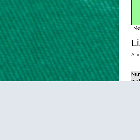
Me
L
Aff
Num
ma
1
2
3
4