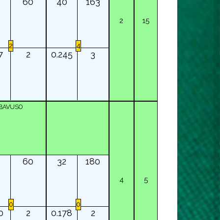
60
40
163
2
15
2
4
7
2
0.245
3
BAVUSO
60
32
180
4
5
0
0
0
2
0.178
2