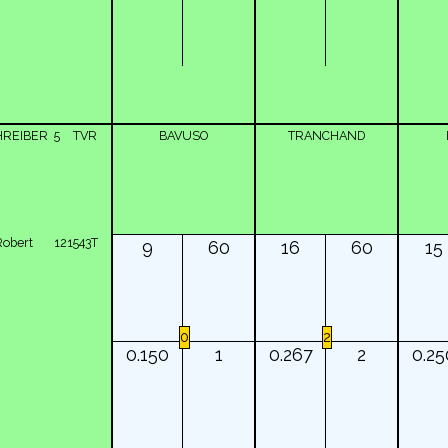
HREIBER
5
TVR
BAVUSO
TRANCHAND
Robert
121543T
9
60
16
60
15
0
2
0.150
1
0.267
2
0.25