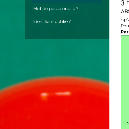
3 
Mot de passe oublié ?
ABS
14/
Identifiant oublié ?
Pou
Par
P