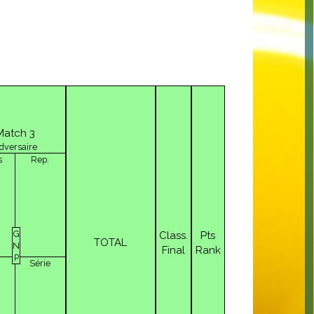
Match 3
dversaire
s
Rep.
G
Class.
Pts
TOTAL
N
Final
Rank
P
Série