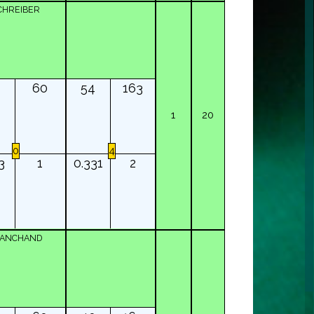
CHREIBER
60
54
163
1
20
0
4
3
1
0.331
2
RANCHAND