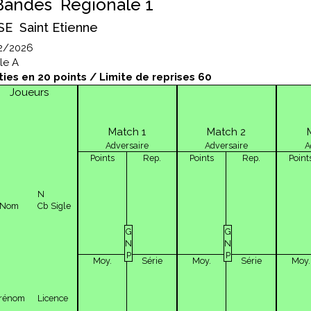
Bandes Régionale 1
E Saint Etienne
2/2026
le A
ties en 20 points / Limite de reprises 60
Joueurs
Match 1
Match 2
Adversaire
Adversaire
A
Points
Rep.
Points
Rep.
Point
N
Nom
Cb
Sigle
G
G
N
N
P
P
Moy.
Série
Moy.
Série
Moy.
rénom
Licence