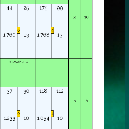
44
25
175
99
3
10
0
4
1.760
13
1.768
13
CORVAISIER
37
30
118
112
5
5
0
1
1.233
10
1.054
10