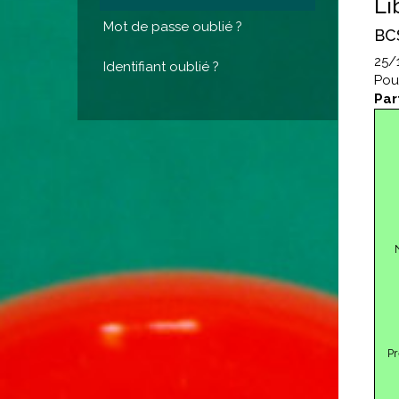
Li
Mot de passe oublié ?
BC
25/
Identifiant oublié ?
Pou
Par
P