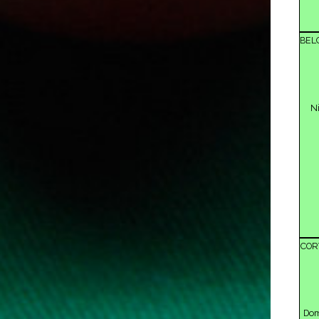
BEL
Ni
COR
Dom