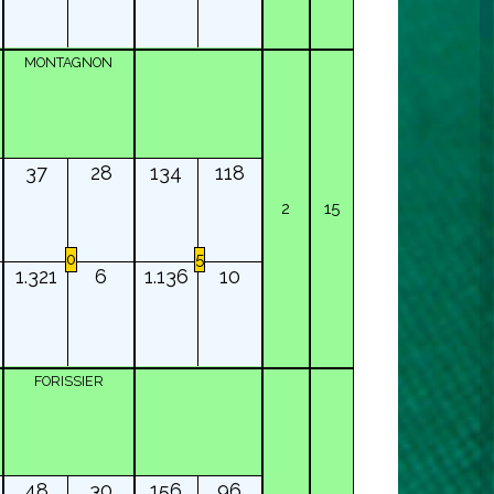
MONTAGNON
37
28
134
118
2
15
0
5
1.321
6
1.136
10
FORISSIER
48
30
156
96