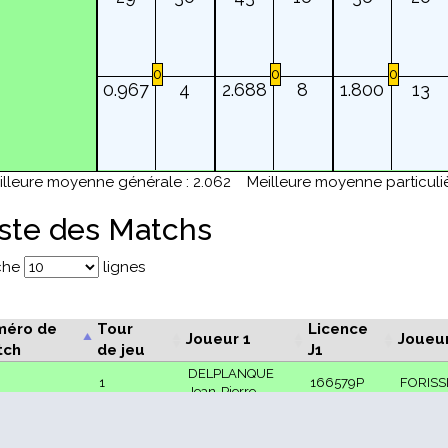
0
0
0
0.967
4
2.688
8
1.800
13
illeure moyenne générale : 2.062
Meilleure moyenne particuliè
iste des Matchs
iche
lignes
éro de
Tour
Licence
Joueur 1
Joueur
tch
de jeu
J1
DELPLANQUE
1
166579P
FORISSI
Jean-Pierre
BELGUERMI
CORVAI
1
157793P
Nicolas
Domini