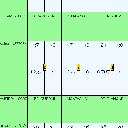
GUERMI
45
BCC
CORVAISIER
DELPLANQUE
FORISSIER
colas
157793P
37
30
37
30
23
30
2
2
1
1.233
4
1.233
10
0.767
5
VAISIER
12
SCBC
BELGUERMI
MONTAGNON
DELPLANQUE
inique
140814Y
29
30
43
16
36
20