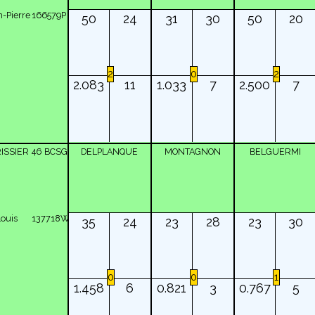
-Pierre
166579P
50
24
31
30
50
20
2
0
2
2.083
11
1.033
7
2.500
7
ISSIER
46
BCSG
DELPLANQUE
MONTAGNON
BELGUERMI
ouis
137718W
35
24
23
28
23
30
0
0
1
1.458
6
0.821
3
0.767
5