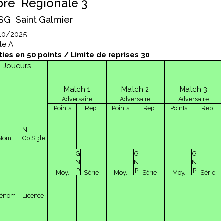
bre Régionale 3
SG Saint Galmier
10/2025
le A
ties en 50 points / Limite de reprises 30
Joueurs
Match 1
Match 2
Match 3
Adversaire
Adversaire
Adversaire
Points
Rep.
Points
Rep.
Points
Rep.
N
Nom
Cb
Sigle
G
G
G
N
N
N
P
P
P
Moy.
Série
Moy.
Série
Moy.
Série
rénom
Licence