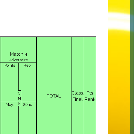
Match 4
Adversaire
Points
Rep.
Class.
Pts
G
TOTAL
N
Final
Rank
P
Moy.
Série