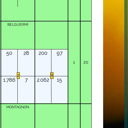
BELGUERMI
50
28
200
97
1
20
2
8
1.786
7
2.062
15
MONTAGNON