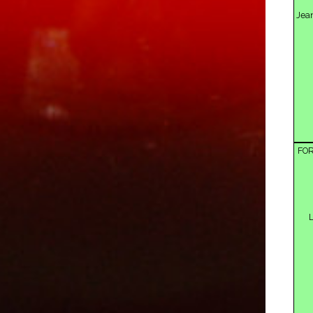
Jean
FOR
L