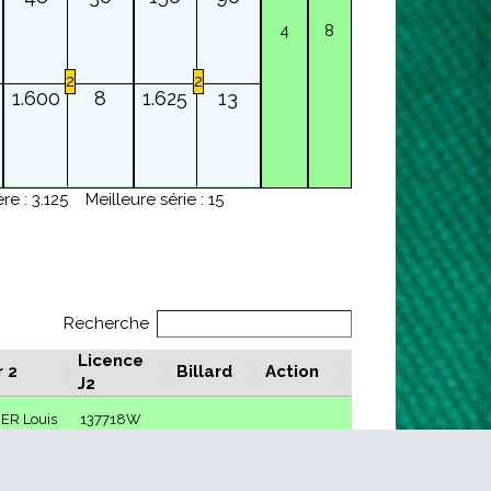
4
8
2
2
1.600
8
1.625
13
re : 3.125
Meilleure série : 15
Recherche
Licence
 2
Billard
Action
J2
ER Louis
137718W
SIER
140814Y
que