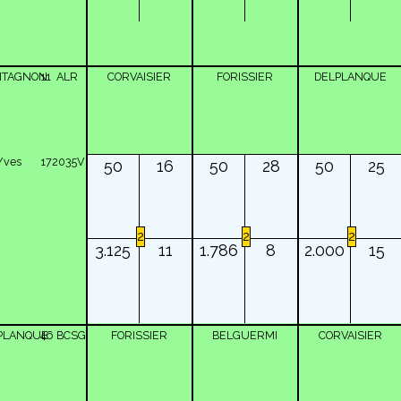
TAGNON
11
ALR
CORVAISIER
FORISSIER
DELPLANQUE
Yves
172035V
50
16
50
28
50
25
2
2
2
3.125
11
1.786
8
2.000
15
PLANQUE
46
BCSG
FORISSIER
BELGUERMI
CORVAISIER