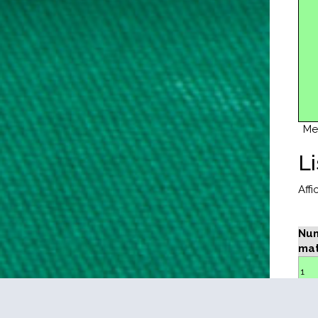
Me
L
Aff
Num
ma
1
2