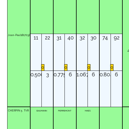
Jean-Paul
181703D
11
22
31
40
32
30
74
92
0
0
0
0
0.500
3
0.775
6
1.067
6
0.804
6
CHERPIN
5
TVR
BAUMANN
PIERREMONT
MAES