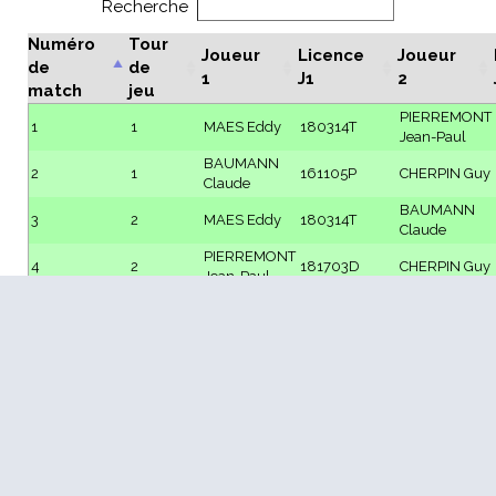
Recherche
Numéro
Tour
Joueur
Licence
Joueur
de
de
1
J1
2
match
jeu
PIERREMONT
1
1
MAES Eddy
180314T
Jean-Paul
BAUMANN
2
1
161105P
CHERPIN Guy
Claude
BAUMANN
3
2
MAES Eddy
180314T
Claude
PIERREMONT
4
2
181703D
CHERPIN Guy
Jean-Paul
5
3
MAES Eddy
180314T
CHERPIN Guy
PIERREMONT
BAUMANN
6
3
181703D
Jean-Paul
Claude
1 à 6 sur 6 lignes
Préc.
1
Suiv.
Retour