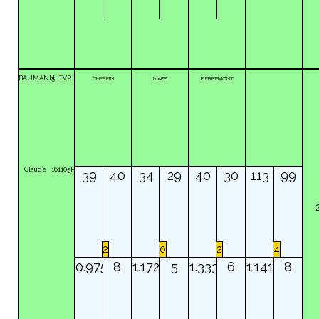
BAUMANN
5
TVR
CHERPIN
MAES
PIERREMONT
Claude
161105P
39
40
34
29
40
30
113
99
2
0
2
4
0.975
8
1.172
5
1.333
6
1.141
8