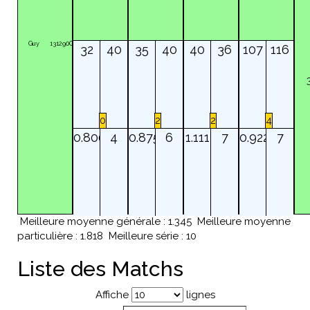
Guy
131290Q
32
40
35
40
40
36
107
116
0
2
2
4
0.800
4
0.875
6
1.111
7
0.922
7
Meilleure moyenne générale : 1.345
Meilleure moyenne
particulière : 1.818
Meilleure série : 10
Liste des Matchs
Affiche
lignes