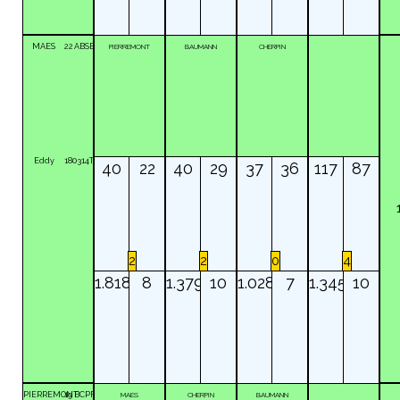
MAES
22
ABSE
PIERREMONT
BAUMANN
CHERPIN
Eddy
180314T
40
22
40
29
37
36
117
87
2
2
0
4
1.818
8
1.379
10
1.028
7
1.345
10
PIERREMONT
19
BCPF
MAES
CHERPIN
BAUMANN