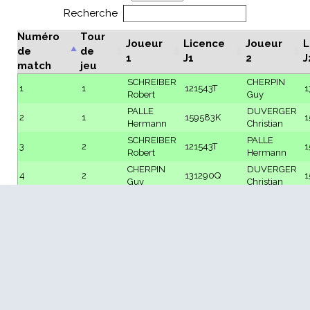
Recherche
Numéro
Tour
Joueur
Licence
Joueur
L
de
de
1
J1
2
J
match
jeu
SCHREIBER
CHERPIN
1
1
121543T
1
Robert
Guy
PALLE
DUVERGER
2
1
159583K
1
Hermann
Christian
SCHREIBER
PALLE
3
2
121543T
1
Robert
Hermann
CHERPIN
DUVERGER
4
2
131290Q
1
Guy
Christian
SCHREIBER
DUVERGER
5
3
121543T
1
Robert
Christian
CHERPIN
PALLE
6
3
131290Q
1
Guy
Hermann
1 à 6 sur 6 lignes
Préc.
1
Suiv.