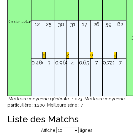
Christian
152674A
12
25
30
31
17
26
59
82
0
2
0
2
0.480
3
0.968
4
0.654
7
0.720
7
Meilleure moyenne générale : 1.023
Meilleure moyenne
particulière : 1.200
Meilleure série : 7
Liste des Matchs
Affiche
lignes