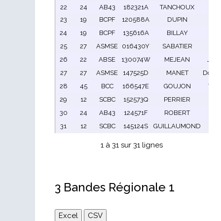
22
24
AB43
182321A
TANCHOUX
Fra
23
19
BCPF
120588A
DUPIN
Ro
24
19
BCPF
135616A
BILLAY
mic
25
27
ASMSE
016430Y
SABATIER
Rol
26
22
ABSE
130074W
MEJEAN
Jac
27
27
ASMSE
147525D
MANET
Domi
28
45
BCC
166547E
GOUJON
Vinc
29
12
SCBC
152573Q
PERRIER
Ger
30
24
AB43
124571F
ROBERT
Den
31
12
SCBC
145124S
GUILLAUMOND
Ala
1 à 31 sur 31 lignes
3 Bandes Régionale 1
Excel
CSV