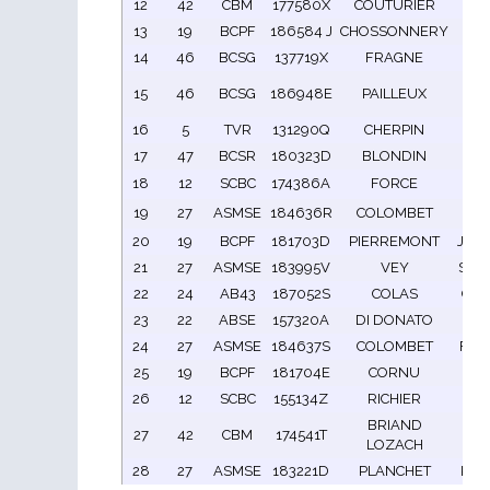
12
42
CBM
177580X
COUTURIER
Mau
13
19
BCPF
186584 J
CHOSSONNERY
PIE
14
46
BCSG
137719X
FRAGNE
Mar
JE
15
46
BCSG
186948E
PAILLEUX
PIE
16
5
TVR
131290Q
CHERPIN
G
17
47
BCSR
180323D
BLONDIN
Fab
18
12
SCBC
174386A
FORCE
Gér
19
27
ASMSE
184636R
COLOMBET
Br
20
19
BCPF
181703D
PIERREMONT
Jean
21
27
ASMSE
183995V
VEY
Stép
22
24
AB43
187052S
COLAS
Chri
23
22
ABSE
157320A
DI DONATO
Je
24
27
ASMSE
184637S
COLOMBET
Fabi
25
19
BCPF
181704E
CORNU
Phil
26
12
SCBC
155134Z
RICHIER
Ro
BRIAND
27
42
CBM
174541T
Gae
LOZACH
28
27
ASMSE
183221D
PLANCHET
Kath