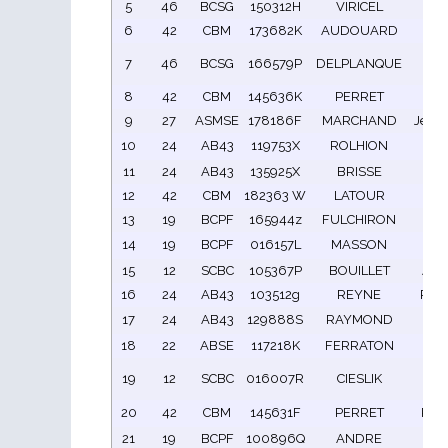
5
46
BCSG
150312H
VIRICEL
Br
6
42
CBM
173682K
AUDOUARD
Dan
Jea
7
46
BCSG
166579P
DELPLANQUE
Pie
8
42
CBM
145636K
PERRET
Oliv
9
27
ASMSE
178186F
MARCHAND
Jean-
10
24
AB43
119753X
ROLHION
Dan
11
24
AB43
135925X
BRISSE
Thie
12
42
CBM
182363 W
LATOUR
fra
13
19
BCPF
165944z
FULCHIRON
ulr
14
19
BCPF
016157L
MASSON
Jo
15
12
SCBC
105367P
BOUILLET
Anto
16
24
AB43
103512g
REYNE
Phil
17
24
AB43
129888S
RAYMOND
Se
18
22
ABSE
117218K
FERRATON
Mic
Jea
19
12
SCBC
016007R
CIESLIK
Pie
20
42
CBM
145631F
PERRET
Rich
21
19
BCPF
100896Q
ANDRE
Pas