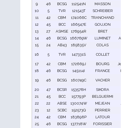
9
46
BCSG
112541N
MASSON
Thi
10
5
TVR
121543T
SCHREIBER
Rob
11
42
CBM
174066C
TRANCHAND
Pat
12
45
BCC
166547E
GOUJON
Vin
13
27
ASMSE
176954R
BRET
Mic
14
46
BCSG
166769W
LUMINET
Alex
15
24
AB43
185835V
COLAS
De
Je
16
5
TVR
147331S
COLLET
Cla
17
42
CBM
172669J
BOURG
Jean-
18
46
BCSG
145114I
FRANCE
Fer
je
19
46
BCSG
160749C
VACHER
cla
20
47
BCSR
153578H
SIKORA
Ber
21
45
BCC
157793P
BELGUERMI
Nic
22
22
ABSE
130074W
MEJEAN
Jac
23
12
SCBC
152573Q
PERRIER
Ger
24
42
CBM
183898P
LATOUR
Did
25
46
BCSG
137718W
FORISSIER
Lo