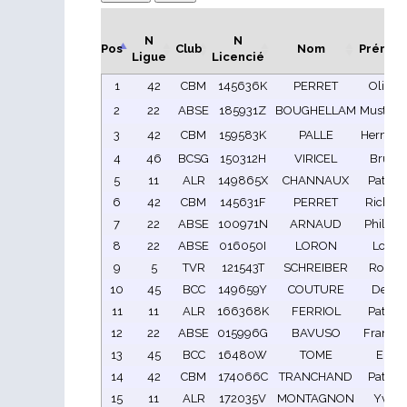
N
N
Pos
Club
Nom
Prénom
Ligue
Licencié
1
42
CBM
145636K
PERRET
Olivier
2
22
ABSE
185931Z
BOUGHELLAM
Mustaph
3
42
CBM
159583K
PALLE
Herman
4
46
BCSG
150312H
VIRICEL
Bruno
5
11
ALR
149865X
CHANNAUX
Patrick
6
42
CBM
145631F
PERRET
Richar
7
22
ABSE
100971N
ARNAUD
Philipp
8
22
ABSE
016050I
LORON
Louis
9
5
TVR
121543T
SCHREIBER
Robert
10
45
BCC
149659Y
COUTURE
Denis
11
11
ALR
166368K
FERRIOL
Patrice
12
22
ABSE
015996G
BAVUSO
Françoi
13
45
BCC
16480W
TOME
Eric
14
42
CBM
174066C
TRANCHAND
Patrice
15
11
ALR
172035V
MONTAGNON
Yves