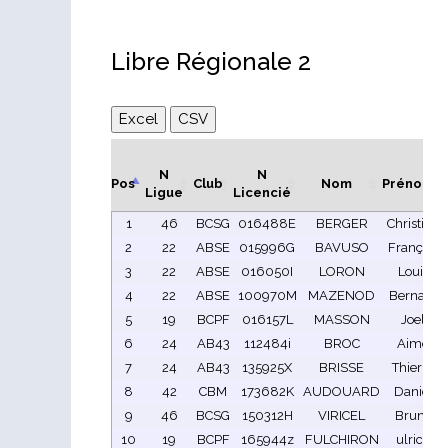
Libre Régionale 2
Excel
CSV
N
N
Pos
Club
Nom
Prénom
Ligue
Licencié
1
46
BCSG
016488E
BERGER
Christian
2
22
ABSE
015996G
BAVUSO
François
3
22
ABSE
016050I
LORON
Louis
4
22
ABSE
100970M
MAZENOD
Bernard
5
19
BCPF
016157L
MASSON
Joel
6
24
AB43
112484i
BROC
Aimé
7
24
AB43
135925X
BRISSE
Thierry
8
42
CBM
173682K
AUDOUARD
Daniel
9
46
BCSG
150312H
VIRICEL
Bruno
10
19
BCPF
165944z
FULCHIRON
ulrich