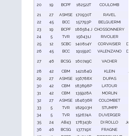
Pie
20
19
BCPF
182522T
COULOMB
Al
21
27
ASMSE
170930T
RAVEL
Fa
22
45
BCC
157793P
BELGUERMI
Nic
23
19
BCPF
186584 J
CHOSSONNERY
PI
24
5
TVR
156431J
RIVOLIER
Em
25
12
SCBC
140814Y
CORVAISIER
Domi
26
45
BCC
191592C
VALENZANO
Domi
je
27
46
BCSG
160749C
VACHER
cl
28
42
CBM
142184Q
KLEIN
Jea
29
27
ASMSE
156788X
DUPAS
Gi
30
42
CBM
183898P
LATOUR
Di
31
42
CBM
135928A
MORLIN
G
32
27
ASMSE
184636R
COLOMBET
Br
33
5
TVR
182903H
STUMPP
E
34
5
TVR
152674A
DUVERGER
Chri
35
24
AB43
178343b
DI ROLLO
Jean
36
46
BCSG
137719X
FRAGNE
Ma