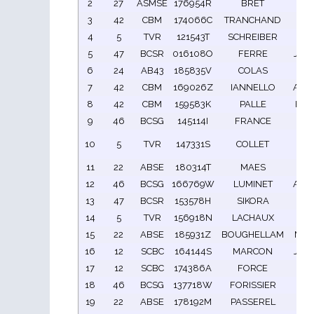
2
27
ASMSE
176954R
BRET
Mi
3
42
CBM
174066C
TRANCHAND
Pat
4
5
TVR
121543T
SCHREIBER
Ro
5
47
BCSR
016108O
FERRE
Jean
6
24
AB43
185835V
COLAS
De
7
42
CBM
169026Z
IANNELLO
Alex
8
42
CBM
159583K
PALLE
Her
9
46
BCSG
145114I
FRANCE
Fer
Je
10
5
TVR
147331S
COLLET
Cl
11
22
ABSE
180314T
MAES
E
12
46
BCSG
166769W
LUMINET
Alex
13
47
BCSR
153578H
SIKORA
Ber
14
5
TVR
156918N
LACHAUX
Ber
15
22
ABSE
185931Z
BOUGHELLAM
Mus
16
12
SCBC
164144S
MARCON
Jean
17
12
SCBC
174386A
FORCE
Gé
18
46
BCSG
137718W
FORISSIER
Lo
19
22
ABSE
178192M
PASSEREL
Li