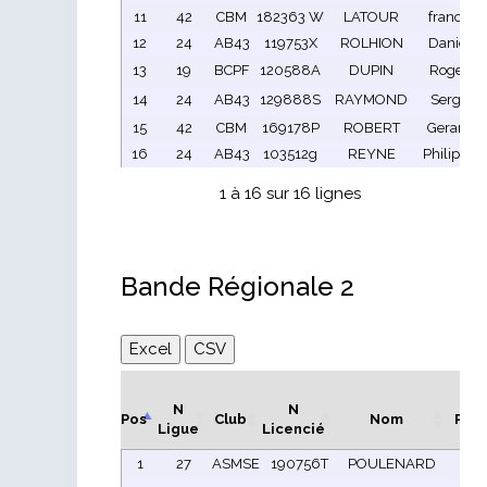
11
42
CBM
182363 W
LATOUR
franck
12
24
AB43
119753X
ROLHION
Daniel
13
19
BCPF
120588A
DUPIN
Roger
14
24
AB43
129888S
RAYMOND
Serge
15
42
CBM
169178P
ROBERT
Gerard
16
24
AB43
103512g
REYNE
Philippe
1 à 16 sur 16 lignes
Bande Régionale 2
Excel
CSV
N
N
Pos
Club
Nom
Pré
Ligue
Licencié
1
27
ASMSE
190756T
POULENARD
P