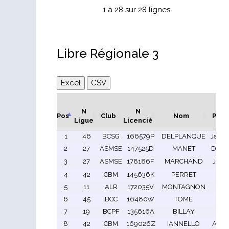
1 à 28 sur 28 lignes
Libre Régionale 3
Excel
CSV
N
N
Pos
Club
Nom
Pré
Ligue
Licencié
1
46
BCSG
166579P
DELPLANQUE
Jean-
2
27
ASMSE
147525D
MANET
Domi
3
27
ASMSE
178186F
MARCHAND
Jean
4
42
CBM
145636K
PERRET
Oli
5
11
ALR
172035V
MONTAGNON
Yv
6
45
BCC
16480W
TOME
Er
7
19
BCPF
135616A
BILLAY
mic
8
42
CBM
169026Z
IANNELLO
Alex