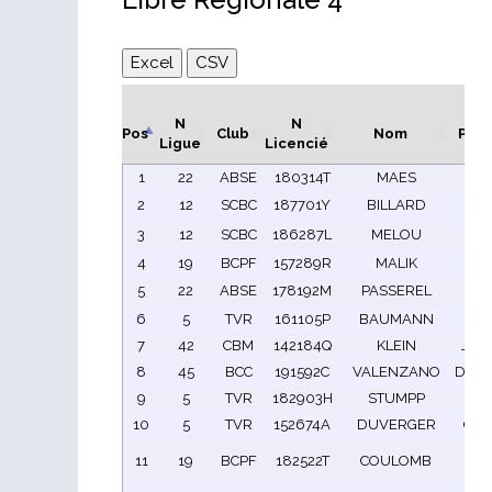
Excel
CSV
N
N
Pos
Club
Nom
Pré
Ligue
Licencié
1
22
ABSE
180314T
MAES
Ed
2
12
SCBC
187701Y
BILLARD
Ja
3
12
SCBC
186287L
MELOU
Nic
4
19
BCPF
157289R
MALIK
He
5
22
ABSE
178192M
PASSEREL
Lio
6
5
TVR
161105P
BAUMANN
Cla
7
42
CBM
142184Q
KLEIN
Jean
8
45
BCC
191592C
VALENZANO
Domi
9
5
TVR
182903H
STUMPP
Er
10
5
TVR
152674A
DUVERGER
Chri
Pie
11
19
BCPF
182522T
COULOMB
Al