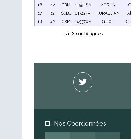
16
42
CBM
135928A
MORLIN
Guy
17
12
SCBC
145123R
KURADJIAN
Alain
18
42
CBM
145370E
GRIOT
Gilbert
1 à 18 sur 18 lignes
Nos Coordonnées