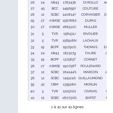
26
24
AB43
178343b
DI ROLLO
JeanC
27
45
BCC
149659Y
COUTURE
De
28
12
SCBC
140814Y
CORVAISIER
Domi
29
27
ASMSE
156788X
DUPAS
Gil
30
27
ASMSE
188510C
MULLER
xav
31
5
TVR
156431J
RIVOLIER
Em
32
5
TVR
156918N
LACHAUX
Ber
33
19
BCPF
191790S
THOMAS
Emma
34
24
AB43
182327g
FAURE
Jean
35
19
BCPF
137585T
CORNET
Ant
36
27
ASMSE
190756T
POULENARD
Pa
37
12
SCBC
164144S
MARCON
Jean
38
12
SCBC
145124S
GUILLAUMOND
Al
39
42
CBM
135928A
MORLIN
G
40
5
TVR
122570G
CIVRAIS
Chri
41
12
SCBC
160730G
BAPST
Chri
1 à 41 sur 41 lignes