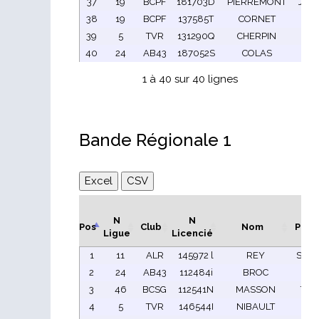
37
19
BCPF
181703D
PIERREMONT
Jean
38
19
BCPF
137585T
CORNET
Ant
39
5
TVR
131290Q
CHERPIN
G
40
24
AB43
187052S
COLAS
Chri
1 à 40 sur 40 lignes
Bande Régionale 1
Excel
CSV
N
N
Pos
Club
Nom
Pré
Ligue
Licencié
1
11
ALR
145972 l
REY
Stép
2
24
AB43
112484i
BROC
Ai
3
46
BCSG
112541N
MASSON
Thib
4
5
TVR
146544I
NIBAULT
Cla