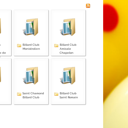
n
Billard Club
Billard Club
Monistrolien
Amicale
e de
Chapelon
e
Saint Chamond
Billard Club
Billard Club
Saint Romain