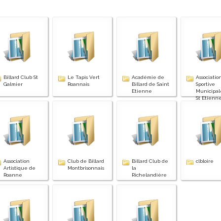
Billard Club St
Le Tapis Vert
Académie de
Associatio
Galmier
Roannais
Billard de Saint
Sportive
Etienne
Municipal
St Etienn
Association
Club de Billard
Billard Club de
clbloire
Artistique de
Montbrisonnais
la
Roanne
Richelandière