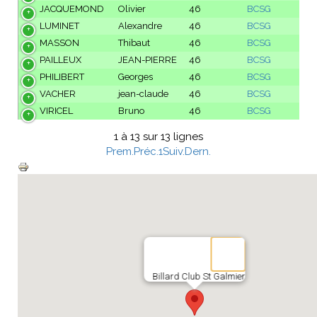
JACQUEMOND
Olivier
46
BCSG
LUMINET
Alexandre
46
BCSG
MASSON
Thibaut
46
BCSG
PAILLEUX
JEAN-PIERRE
46
BCSG
PHILIBERT
Georges
46
BCSG
VACHER
jean-claude
46
BCSG
VIRICEL
Bruno
46
BCSG
1 à 13 sur 13 lignes
Prem.
Préc.
1
Suiv.
Dern.
Billard Club St Galmier