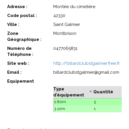
Adresse :
Montée du cimetière
Code postal :
42330
Ville :
Saint Galmier
Zone
Montbrison
Géographique :
Numéro de
0477065831
Téléphone :
Site web :
http://billardclubstgalmier.free.fr
Email :
billardclubstgalmier@gmail.com
Equipement
Type
Quantité
d'équipement
2.80m
5
3.10m
1