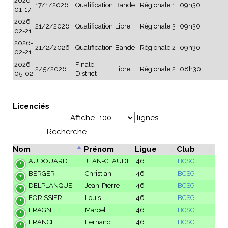
2026-
17/1/2026
Qualification
Bande
Régionale 1
09h30
01-17
2026-
21/2/2026
Qualification
Libre
Régionale 3
09h30
02-21
2026-
21/2/2026
Qualification
Bande
Régionale 2
09h30
02-21
2026-
Finale
2/5/2026
Libre
Régionale 2
08h30
05-02
District
Licenciés
Affiche
lignes
Recherche
Nom
Prénom
Ligue
Club
AUDOUARD
JEAN-CLAUDE
46
BCSG
BERGER
Christian
46
BCSG
DELPLANQUE
Jean-Pierre
46
BCSG
FORISSIER
Louis
46
BCSG
FRAGNE
Marcel
46
BCSG
FRANCE
Fernand
46
BCSG