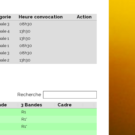
gorie
Heure convocation
Action
ale 3
08h30
ale 4
13h30
ale 1
13h30
ale 1
08h30
ale 3
08h30
ale 2
13h30
Recherche
nde
3 Bandes
Cadre
R1
R1*
R1*