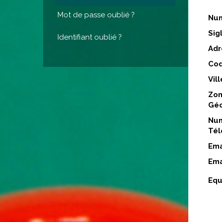
Mot de passe oublié ?
Num
Sigl
Identifiant oublié ?
Adr
Cod
Vill
Zo
Géo
Num
Tél
Ema
Ema
Equ