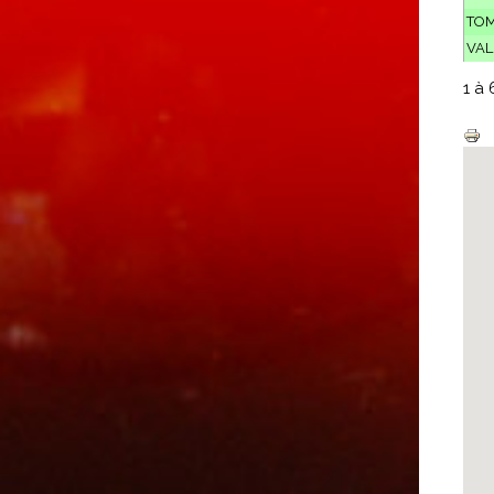
TO
VA
1 à 