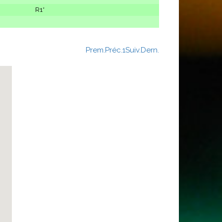
R1*
Prem.
Préc.
1
Suiv.
Dern.