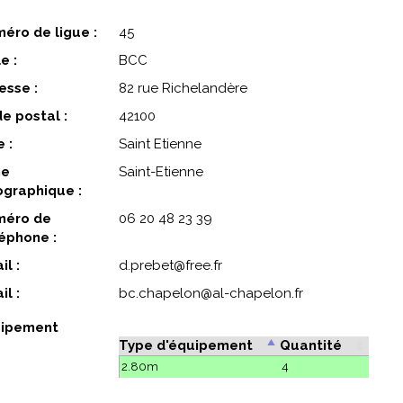
éro de ligue :
45
e :
BCC
esse :
82 rue Richelandère
e postal :
42100
e :
Saint Etienne
ne
Saint-Etienne
graphique :
éro de
06 20 48 23 39
éphone :
il :
d.prebet@free.fr
il :
bc.chapelon@al-chapelon.fr
ipement
Type d'équipement
Quantité
2.80m
4