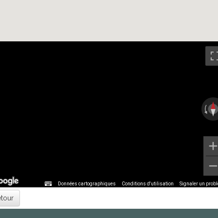
Données cartographiques
Données cartographiques
Données cartographiques
Conditions d'utilisation
Conditions d'utilisation
Conditions d'utilisation
Signaler un prob
Signaler un prob
Signaler un prob