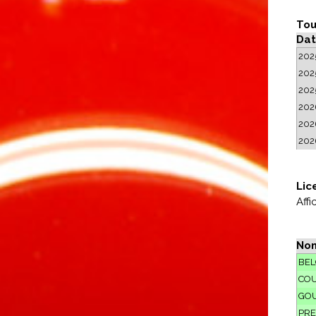
Tou
Dat
202
202
202
202
202
202
Lic
Aff
No
BEL
CO
GO
PRE