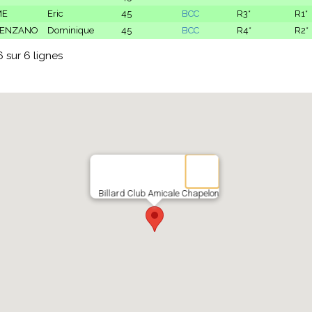
ME
Eric
45
BCC
R3*
R1*
LENZANO
Dominique
45
BCC
R4*
R2*
6 sur 6 lignes
Billard Club Amicale Chapelon