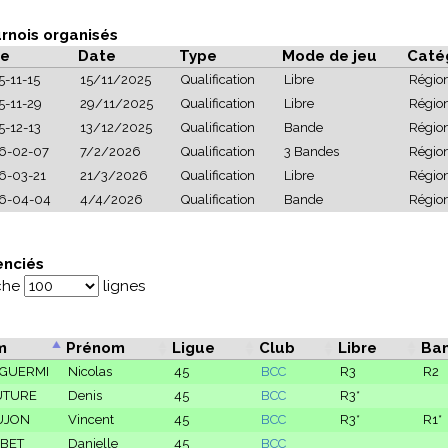
rnois organisés
e
Date
Type
Mode de jeu
Caté
5-11-15
15/11/2025
Qualification
Libre
Région
5-11-29
29/11/2025
Qualification
Libre
Région
5-12-13
13/12/2025
Qualification
Bande
Région
6-02-07
7/2/2026
Qualification
3 Bandes
Région
6-03-21
21/3/2026
Qualification
Libre
Région
6-04-04
4/4/2026
Qualification
Bande
Région
enciés
iche
lignes
m
Prénom
Ligue
Club
Libre
Ba
GUERMI
Nicolas
45
BCC
R3
R2
UTURE
Denis
45
BCC
R3*
UJON
Vincent
45
BCC
R3*
R1*
BET
Danielle
45
BCC