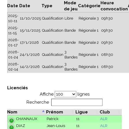
Mode
Heure
Date
Date
Type
Catégorie
de jeu
convocation
2025-
11/10/2025
Qualification
Libre
Régionale 3
09h30
10-11
2025-
15/11/2025
Qualification
Bande
Régionale 1
09h30
11-15
2026-
17/1/2026
Qualification
Bande
Régionale 2
09h30
01-17
2026-
3
24/1/2026
Qualification
Régionale 1
08h30
01-24
Bandes
2026-
3
14/2/2026
Qualification
Régionale 1
08h30
02-14
Bandes
Licenciés
Affiche
lignes
Recherche
Nom
Prénom
Ligue
Club
CHANNAUX
Patrick
11
ALR
DIAZ
Jean-Louis
11
ALR