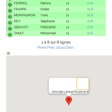
FERRIOL
Patrice
11
ALR
FRAPPA
Didier
11
ALR
MONTAGNON
Yves
11
ALR
REY
Stéphane
11
ALR
SERAYET
FREDERIC
11
ALR
TAKILT
Mohamed
11
ALR
1 à 8 sur 8 lignes
Prem.
Préc.
1
Suiv.
Dern.
Amicale Laïque Ricamarie